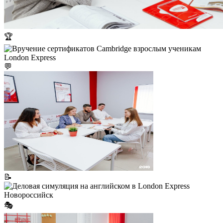
🏆
💬
📝
🎭