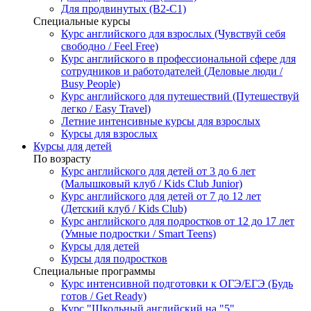
Для продвинутых (B2-C1)
Специальные курсы
Курс английского для взрослых (Чувствуй себя
свободно / Feel Free)
Курс английского в профессиональной сфере для
сотрудников и работодателей (Деловые люди /
Busy People)
Курс английского для путешествий (Путешествуй
легко / Easy Travel)
Летние интенсивные курсы для взрослых
Курсы для взрослых
Курсы для детей
По возрасту
Курс английского для детей от 3 до 6 лет
(Малышковый клуб / Kids Club Junior)
Курс английского для детей от 7 до 12 лет
(Детский клуб / Kids Club)
Курс английского для подростков от 12 до 17 лет
(Умные подростки / Smart Teens)
Курсы для детей
Курсы для подростков
Специальные программы
Курс интенсивной подготовки к ОГЭ/ЕГЭ (Будь
готов / Get Ready)
Курс "Школьный английский на "5"