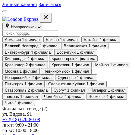
Личный кабинет
Записаться
Новороссийск
Армавир
1 филиал
Баксан
1 филиал
Батайск
1 филиал
Великий Новгород
1 филиал
Владикавказ
1 филиал
Екатеринбург
4 филиала
Ессентуки
1 филиал
Кисловодск
1 филиал
Красногорск
2 филиала
Краснодар
2 филиала
Кропоткин
1 филиал
Майкоп
1 филиал
Москва
1 филиал
Невинномысск
1 филиал
Новороссийск
2 филиала
Одинцово
1 филиал
Пятигорск
1 филиал
Славянск-на-Кубани
1 филиал
Ставрополь
2 филиала
Сургут
1 филиал
Таганрог
1 филиал
Тюмень
1 филиал
Челябинск
1 филиал
Черкесск
1 филиал
Чита
1 филиал
Филиалы в городе
(2)
ул. Видова, 91
+7 (918) 670-80-08
пн-пт 9:00 - 21:00
сб-вс: 10:00-18:00