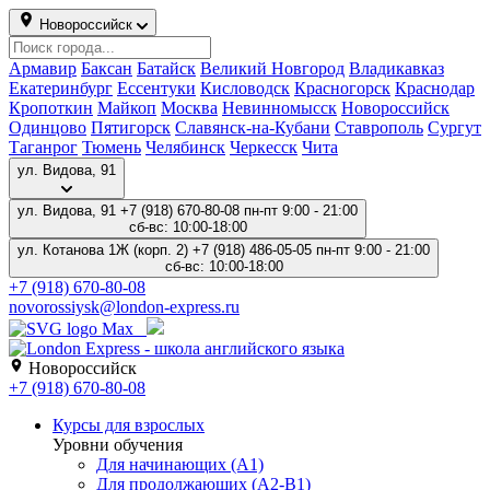
Новороссийск
Армавир
Баксан
Батайск
Великий Новгород
Владикавказ
Екатеринбург
Ессентуки
Кисловодск
Красногорск
Краснодар
Кропоткин
Майкоп
Москва
Невинномысск
Новороссийск
Одинцово
Пятигорск
Славянск-на-Кубани
Ставрополь
Сургут
Таганрог
Тюмень
Челябинск
Черкесск
Чита
ул. Котанова 1Ж (корп. 2)
ул. Видова, 91
+7 (918) 670-80-08
пн-пт 9:00 - 21:00
сб-вс: 10:00-18:00
ул. Котанова 1Ж (корп. 2)
+7 (918) 486-05-05
пн-пт 9:00 - 21:00
сб-вс: 10:00-18:00
+7 (918) 486-05-05
novorossiysk.kot@london-express.ru
Новороссийск
+7 (918) 486-05-05
Курсы для взрослых
Уровни обучения
Для начинающих (A1)
Для продолжающих (A2-B1)