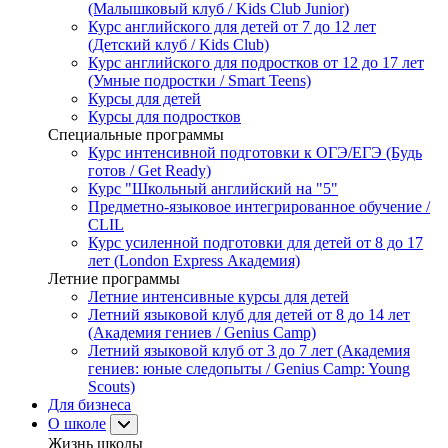
(Малышковый клуб / Kids Club Junior)
Курс английского для детей от 7 до 12 лет
(Детский клуб / Kids Club)
Курс английского для подростков от 12 до 17 лет
(Умные подростки / Smart Teens)
Курсы для детей
Курсы для подростков
Специальные программы
Курс интенсивной подготовки к ОГЭ/ЕГЭ (Будь
готов / Get Ready)
Курс "Школьный английский на "5"
Предметно-языковое интегрированное обучение /
CLIL
Курс усиленной подготовки для детей от 8 до 17
лет (London Express Академия)
Летние программы
Летние интенсивные курсы для детей
Летний языковой клуб для детей от 8 до 14 лет
(Академия гениев / Genius Camp)
Летний языковой клуб от 3 до 7 лет (Академия
гениев: юные следопыты / Genius Camp: Young
Scouts)
Для бизнеса
О школе
Жизнь школы