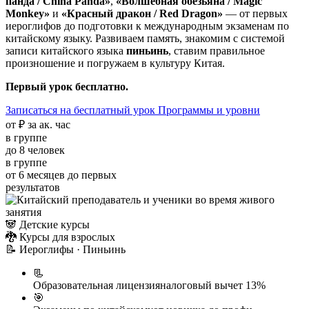
панда / China Panda»
,
«Волшебная обезьяна / Magic
Monkey»
и
«Красный дракон / Red Dragon»
— от первых
иероглифов до подготовки к международным экзаменам по
китайскому языку. Развиваем память, знакомим с системой
записи китайского языка
пиньинь
, ставим правильное
произношение и погружаем в культуру Китая.
Первый урок бесплатно.
Записаться на бесплатный урок
Программы и уровни
от ₽
за ак. час
в группе
до 8
человек
в группе
от 6 месяцев
до первых
результатов
🐼
Детские курсы
🐉
Курсы для взрослых
📝
Иероглифы · Пиньинь
📃
Образовательная лицензия
налоговый вычет 13%
🎯