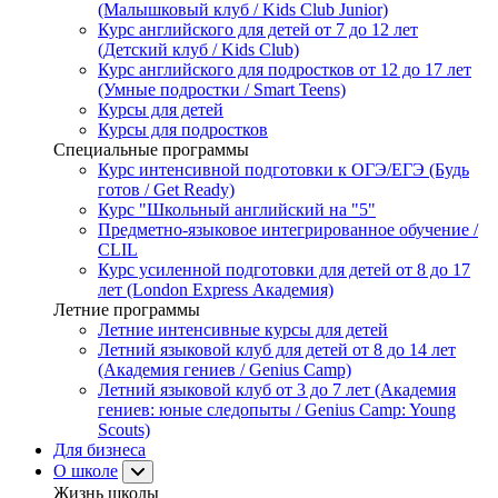
(Малышковый клуб / Kids Club Junior)
Курс английского для детей от 7 до 12 лет
(Детский клуб / Kids Club)
Курс английского для подростков от 12 до 17 лет
(Умные подростки / Smart Teens)
Курсы для детей
Курсы для подростков
Специальные программы
Курс интенсивной подготовки к ОГЭ/ЕГЭ (Будь
готов / Get Ready)
Курс "Школьный английский на "5"
Предметно-языковое интегрированное обучение /
CLIL
Курс усиленной подготовки для детей от 8 до 17
лет (London Express Академия)
Летние программы
Летние интенсивные курсы для детей
Летний языковой клуб для детей от 8 до 14 лет
(Академия гениев / Genius Camp)
Летний языковой клуб от 3 до 7 лет (Академия
гениев: юные следопыты / Genius Camp: Young
Scouts)
Для бизнеса
О школе
Жизнь школы