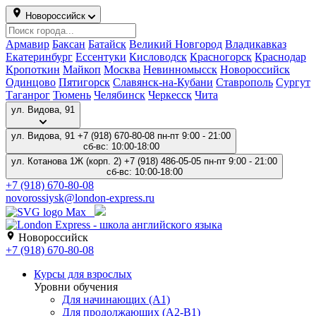
Новороссийск
Армавир
Баксан
Батайск
Великий Новгород
Владикавказ
Екатеринбург
Ессентуки
Кисловодск
Красногорск
Краснодар
Кропоткин
Майкоп
Москва
Невинномысск
Новороссийск
Одинцово
Пятигорск
Славянск-на-Кубани
Ставрополь
Сургут
Таганрог
Тюмень
Челябинск
Черкесск
Чита
ул. Котанова 1Ж (корп. 2)
ул. Видова, 91
+7 (918) 670-80-08
пн-пт 9:00 - 21:00
сб-вс: 10:00-18:00
ул. Котанова 1Ж (корп. 2)
+7 (918) 486-05-05
пн-пт 9:00 - 21:00
сб-вс: 10:00-18:00
+7 (918) 486-05-05
novorossiysk.kot@london-express.ru
Новороссийск
+7 (918) 486-05-05
Курсы для взрослых
Уровни обучения
Для начинающих (A1)
Для продолжающих (A2-B1)