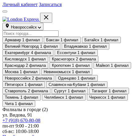
Личный кабинет
Записаться
Новороссийск
Армавир
1 филиал
Баксан
1 филиал
Батайск
1 филиал
Великий Новгород
1 филиал
Владикавказ
1 филиал
Екатеринбург
4 филиала
Ессентуки
1 филиал
Кисловодск
1 филиал
Красногорск
2 филиала
Краснодар
2 филиала
Кропоткин
1 филиал
Майкоп
1 филиал
Москва
1 филиал
Невинномысск
1 филиал
Новороссийск
2 филиала
Одинцово
1 филиал
Пятигорск
1 филиал
Славянск-на-Кубани
1 филиал
Ставрополь
2 филиала
Сургут
1 филиал
Таганрог
1 филиал
Тюмень
1 филиал
Челябинск
1 филиал
Черкесск
1 филиал
Чита
1 филиал
Филиалы в городе
(2)
ул. Видова, 91
+7 (918) 670-80-08
пн-пт 9:00 - 21:00
сб-вс: 10:00-18:00