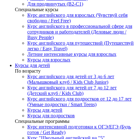
Для продвинутых (B2-C1)
Специальные курсы
Курс английского для взрослых (Чувствуй себя
свободно / Feel Free)
Курс английского в профессиональной сфере для
сотрудников и работодателей (Деловые люди /
Busy People)
Курс английского для путешествий (Путешествуй
легко / Easy Travel)
Летние интенсивные курсы для взрослых
Курсы для взрослых
Курсы для детей
По возрасту
Курс английского для детей от 3 до 6 лет
(Малышковый клуб / Kids Club Junior)
Курс английского для детей от 7 до 12 лет
(Детский клуб / Kids Club)
Курс английского для подростков от 12 до 17 лет
(Умные подростки / Smart Teens)
Курсы для детей
Курсы для подростков
Специальные программы
Курс интенсивной подготовки к ОГЭ/ЕГЭ (Будь
готов / Get Ready)
Курс "Школьный английский на "5"