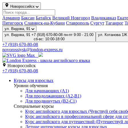
Новороссийск
Армавир
Баксан
Батайск
Великий Новгород
Владикавказ
Екат
Пятигорск
Славянск-на-Кубани
Ставрополь
Сургут
Таганрог
Т
ул. Видова, 91
ул. Видова, 91
+7 (918) 670-80-08
пн-пт 9:00 - 21:00
ул. Котанова 1Ж 
сб-вс: 10:00-18:00
+7 (918) 670-80-08
novorossiysk@london-express.ru
Новороссийск
+7 (918) 670-80-08
Курсы для взрослых
Уровни обучения
Для начинающих (A1)
Для продолжающих (A2-B1)
Для продвинутых (B2-C1)
Специальные курсы
Курс английского для взрослых (Чувствуй себя свобо
Курс английского в профессиональной сфере для со
Курс английского для путешествий (Путешествуй лег
Летние интенсивные курсы для взрослых