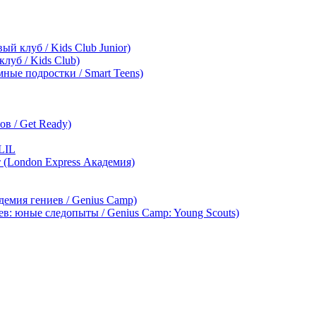
ый клуб / Kids Club Junior)
клуб / Kids Club)
мные подростки / Smart Teens)
в / Get Ready)
LIL
т (London Express Академия)
демия гениев / Genius Camp)
ев: юные следопыты / Genius Camp: Young Scouts)