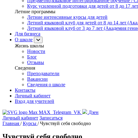
Предметно-языковое интегрированное обучение / C
Курс усиленной подготовки для детей от 8 до 17 ле
Летние программы
Летние интенсивные курсы для детей
Летний языковой клуб для детей от 8 до 14 лет (Ака
Летний языковой клуб от 3 до 7 лет (Академия гени
Для бизнеса
О школе
Жизнь школы
Новости
Блог
Отзывы
Сведения
Преподаватели
Вакансии
Сведения о школе
Контакты
Личный кабинет
Вход для учителей
MAX
Telegram
VK
Дзен
Личный кабинет
Записаться
Главная
/
Курсы
/
Чувствуй себя свободно
Чувствуй себя свободно