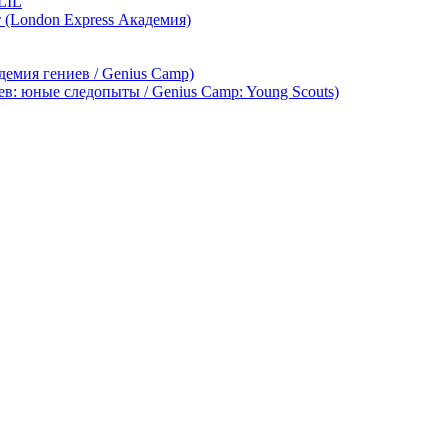
LIL
т (London Express Академия)
демия гениев / Genius Camp)
ев: юные следопыты / Genius Camp: Young Scouts)