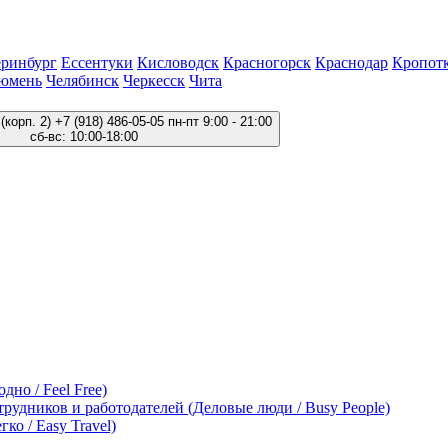
еринбург
Ессентуки
Кисловодск
Красногорск
Краснодар
Кропот
юмень
Челябинск
Черкесск
Чита
(корп. 2)
+7 (918) 486-05-05
пн-пт 9:00 - 21:00
сб-вс: 10:00-18:00
дно / Feel Free)
трудников и работодателей (Деловые люди / Busy People)
ко / Easy Travel)