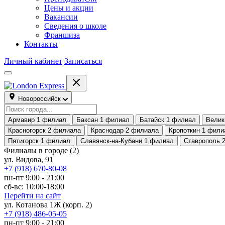
Цены и акции
Вакансии
Сведения о школе
Франшиза
Контакты
Личный кабинет
Записаться
Новороссийск
Армавир
1 филиал
Баксан
1 филиал
Батайск
1 филиал
Велик
Красногорск
2 филиала
Краснодар
2 филиала
Кропоткин
1 фили
Пятигорск
1 филиал
Славянск-на-Кубани
1 филиал
Ставрополь
Филиалы в городе
(2)
ул. Видова, 91
+7 (918) 670-80-08
пн-пт 9:00 - 21:00
сб-вс: 10:00-18:00
Перейти на сайт
ул. Котанова 1Ж (корп. 2)
+7 (918) 486-05-05
пн-пт 9:00 - 21:00