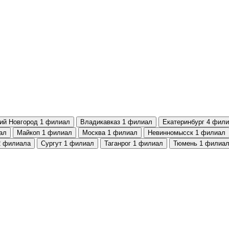
ий Новгород
1 филиал
Владикавказ
1 филиал
Екатеринбург
4 фили
ал
Майкоп
1 филиал
Москва
1 филиал
Невинномысск
1 филиал
2 филиала
Сургут
1 филиал
Таганрог
1 филиал
Тюмень
1 филиа