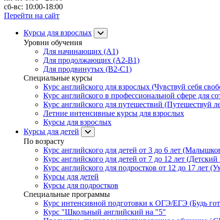
сб-вс: 10:00-18:00
Перейти на сайт
Курсы для взрослых
Уровни обучения
Для начинающих (A1)
Для продолжающих (A2-B1)
Для продвинутых (B2-C1)
Специальные курсы
Курс английского для взрослых (Чувствуй себя свобо
Курс английского в профессиональной сфере для со
Курс английского для путешествий (Путешествуй лег
Летние интенсивные курсы для взрослых
Курсы для взрослых
Курсы для детей
По возрасту
Курс английского для детей от 3 до 6 лет (Малышков
Курс английского для детей от 7 до 12 лет (Детский 
Курс английского для подростков от 12 до 17 лет (У
Курсы для детей
Курсы для подростков
Специальные программы
Курс интенсивной подготовки к ОГЭ/ЕГЭ (Будь гото
Курс "Школьный английский на "5"